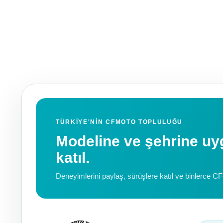
TÜRKIYE'NIN CFMOTO TOPLULUĞU
Modeline ve şehrine 
katıl.
Deneyimlerini paylaş, sürüşlere katıl ve binlerce C