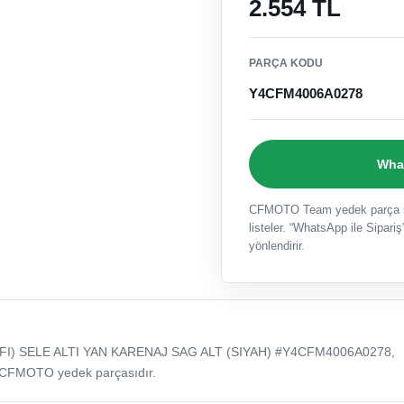
2.554 TL
PARÇA KODU
Y4CFM4006A0278
What
CFMOTO Team yedek parça sat
listeler. “WhatsApp ile Sipariş”
yönlendirir.
FI) SELE ALTI YAN KARENAJ SAG ALT (SIYAH) #Y4CFM4006A0278,
 CFMOTO yedek parçasıdır.