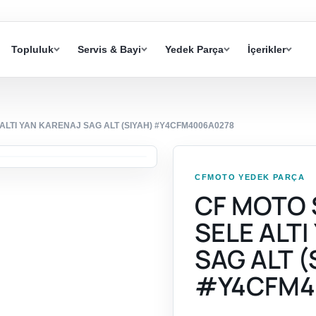
Topluluk
Servis & Bayi
Yedek Parça
İçerikler
E ALTI YAN KARENAJ SAG ALT (SIYAH) #Y4CFM4006A0278
CFMOTO YEDEK PARÇA
CF MOTO S
SELE ALT
SAG ALT (
#Y4CFM4