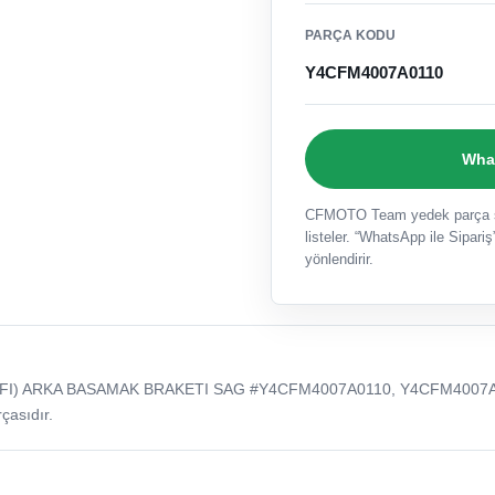
PARÇA KODU
Y4CFM4007A0110
What
CFMOTO Team yedek parça sat
listeler. “WhatsApp ile Sipariş”
yönlendirir.
(EFI) ARKA BASAMAK BRAKETI SAG #Y4CFM4007A0110, Y4CFM4007
çasıdır.