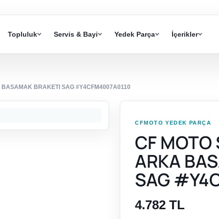
Topluluk
Servis & Bayi
Yedek Parça
İçerikler
KA BASAMAK BRAKETI SAG #Y4CFM4007A0110
CFMOTO YEDEK PARÇA
CF MOTO S
ARKA BAS
SAG #Y4
4.782 TL