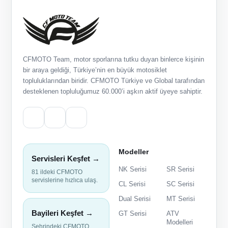
CFMOTO Team, motor sporlarına tutku duyan binlerce kişinin
bir araya geldiği, Türkiye’nin en büyük motosiklet
topluluklarından biridir. CFMOTO Türkiye ve Global tarafından
desteklenen topluluğumuz 60.000’i aşkın aktif üyeye sahiptir.
Modeller
Servisleri Keşfet →
NK Serisi
SR Serisi
81 ildeki CFMOTO
servislerine hızlıca ulaş.
CL Serisi
SC Serisi
Dual Serisi
MT Serisi
Bayileri Keşfet →
GT Serisi
ATV
Modelleri
Şehrindeki CFMOTO