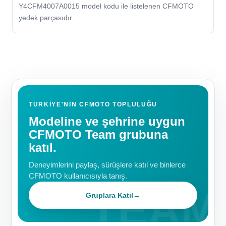
Y4CFM4007A0015 model kodu ile listelenen CFMOTO
yedek parçasıdır.
TÜRKIYE'NIN CFMOTO TOPLULUĞU
Modeline ve şehrine uygun
CFMOTO Team grubuna
katıl.
Deneyimlerini paylaş, sürüşlere katıl ve binlerce
CFMOTO kullanıcısıyla tanış.
Gruplara Katıl
→