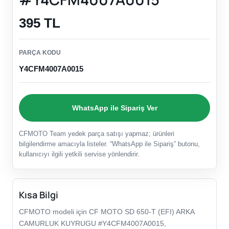
395 TL
PARÇA KODU
Y4CFM4007A0015
WhatsApp ile Sipariş Ver
CFMOTO Team yedek parça satışı yapmaz; ürünleri
bilgilendirme amacıyla listeler. “WhatsApp ile Sipariş” butonu,
kullanıcıyı ilgili yetkili servise yönlendirir.
Kısa Bilgi
CFMOTO modeli için CF MOTO SD 650-T (EFI) ARKA
CAMURLUK KUYRUGU #Y4CFM4007A0015,