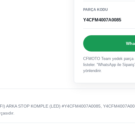
PARÇA KODU
Y4CFM4007A0085
What
CFMOTO Team yedek parça sat
listeler. “WhatsApp ile Sipariş”
yönlendirir.
(EFI) ARKA STOP KOMPLE (LED) #Y4CFM4007A0085, Y4CFM4007A00
çasıdır.