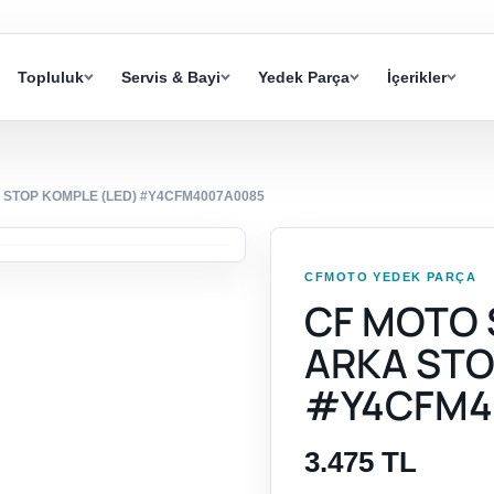
Topluluk
Servis & Bayi
Yedek Parça
İçerikler
KA STOP KOMPLE (LED) #Y4CFM4007A0085
CFMOTO YEDEK PARÇA
CF MOTO S
ARKA STO
#Y4CFM4
3.475 TL