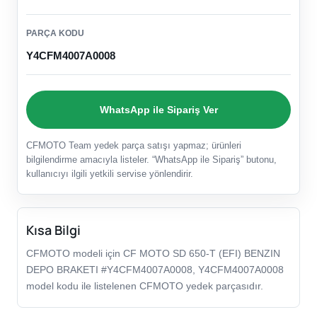
PARÇA KODU
Y4CFM4007A0008
WhatsApp ile Sipariş Ver
CFMOTO Team yedek parça satışı yapmaz; ürünleri
bilgilendirme amacıyla listeler. “WhatsApp ile Sipariş” butonu,
kullanıcıyı ilgili yetkili servise yönlendirir.
Kısa Bilgi
CFMOTO modeli için CF MOTO SD 650-T (EFI) BENZIN
DEPO BRAKETI #Y4CFM4007A0008, Y4CFM4007A0008
model kodu ile listelenen CFMOTO yedek parçasıdır.