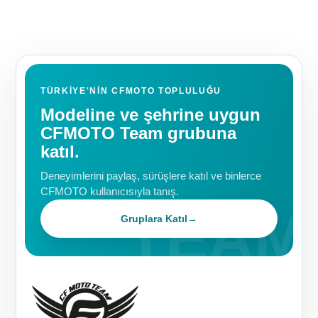
TÜRKIYE'NIN CFMOTO TOPLULUĞU
Modeline ve şehrine uygun
CFMOTO Team grubuna
katıl.
Deneyimlerini paylaş, sürüşlere katıl ve binlerce
CFMOTO kullanıcısıyla tanış.
Gruplara Katıl
→