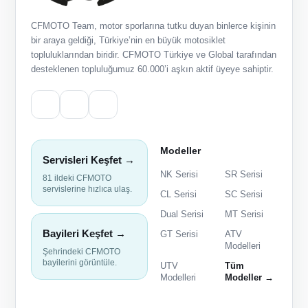
CFMOTO Team, motor sporlarına tutku duyan binlerce kişinin
bir araya geldiği, Türkiye’nin en büyük motosiklet
topluluklarından biridir. CFMOTO Türkiye ve Global tarafından
desteklenen topluluğumuz 60.000’i aşkın aktif üyeye sahiptir.
Modeller
Servisleri Keşfet →
NK Serisi
SR Serisi
81 ildeki CFMOTO
servislerine hızlıca ulaş.
CL Serisi
SC Serisi
Dual Serisi
MT Serisi
Bayileri Keşfet →
GT Serisi
ATV
Modelleri
Şehrindeki CFMOTO
bayilerini görüntüle.
UTV
Tüm
Modelleri
Modeller →