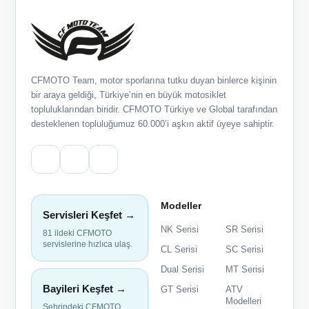
CFMOTO Team, motor sporlarına tutku duyan binlerce kişinin
bir araya geldiği, Türkiye’nin en büyük motosiklet
topluluklarından biridir. CFMOTO Türkiye ve Global tarafından
desteklenen topluluğumuz 60.000’i aşkın aktif üyeye sahiptir.
Modeller
Servisleri Keşfet →
NK Serisi
SR Serisi
81 ildeki CFMOTO
servislerine hızlıca ulaş.
CL Serisi
SC Serisi
Dual Serisi
MT Serisi
Bayileri Keşfet →
GT Serisi
ATV
Modelleri
Şehrindeki CFMOTO