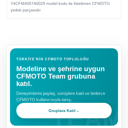
Y4CFM4007A0029 model kodu ile listelenen CFMOTO
yedek parçasıdır.
TÜRKIYE'NIN CFMOTO TOPLULUĞU
Modeline ve şehrine uygun
CFMOTO Team grubuna
katıl.
Deneyimlerini paylaş, sürüşlere katıl ve binlerce
CFMOTO kullanıcısıyla tanış.
Gruplara Katıl
→