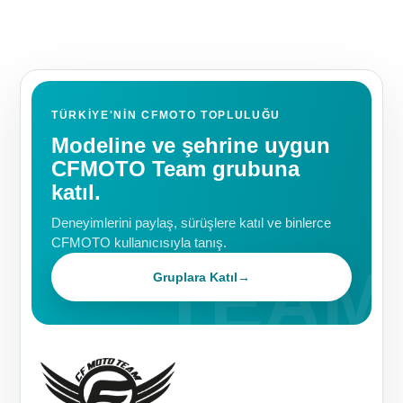
TÜRKIYE'NIN CFMOTO TOPLULUĞU
Modeline ve şehrine uygun
CFMOTO Team grubuna
katıl.
Deneyimlerini paylaş, sürüşlere katıl ve binlerce
CFMOTO kullanıcısıyla tanış.
Gruplara Katıl
→