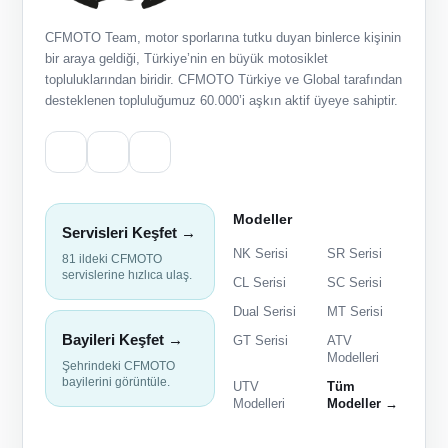
CFMOTO Team, motor sporlarına tutku duyan binlerce kişinin
bir araya geldiği, Türkiye’nin en büyük motosiklet
topluluklarından biridir. CFMOTO Türkiye ve Global tarafından
desteklenen topluluğumuz 60.000’i aşkın aktif üyeye sahiptir.
Modeller
Servisleri Keşfet →
NK Serisi
SR Serisi
81 ildeki CFMOTO
servislerine hızlıca ulaş.
CL Serisi
SC Serisi
Dual Serisi
MT Serisi
Bayileri Keşfet →
GT Serisi
ATV
Modelleri
Şehrindeki CFMOTO
bayilerini görüntüle.
UTV
Tüm
Modelleri
Modeller →