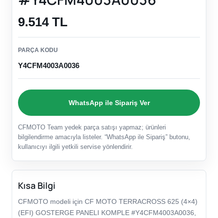
9.514 TL
PARÇA KODU
Y4CFM4003A0036
WhatsApp ile Sipariş Ver
CFMOTO Team yedek parça satışı yapmaz; ürünleri
bilgilendirme amacıyla listeler. “WhatsApp ile Sipariş” butonu,
kullanıcıyı ilgili yetkili servise yönlendirir.
Kısa Bilgi
CFMOTO modeli için CF MOTO TERRACROSS 625 (4×4)
(EFI) GOSTERGE PANELI KOMPLE #Y4CFM4003A0036,