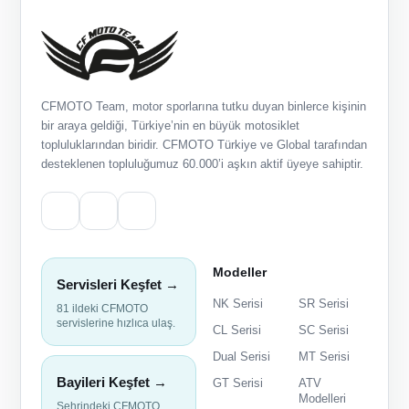
CFMOTO Team, motor sporlarına tutku duyan binlerce kişinin
bir araya geldiği, Türkiye’nin en büyük motosiklet
topluluklarından biridir. CFMOTO Türkiye ve Global tarafından
desteklenen topluluğumuz 60.000’i aşkın aktif üyeye sahiptir.
Modeller
Servisleri Keşfet →
NK Serisi
SR Serisi
81 ildeki CFMOTO
servislerine hızlıca ulaş.
CL Serisi
SC Serisi
Dual Serisi
MT Serisi
Bayileri Keşfet →
GT Serisi
ATV
Modelleri
Şehrindeki CFMOTO