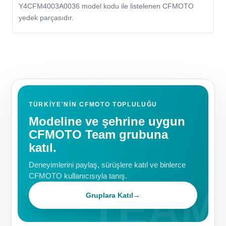
Y4CFM4003A0036 model kodu ile listelenen CFMOTO
yedek parçasıdır.
TÜRKIYE'NIN CFMOTO TOPLULUĞU
Modeline ve şehrine uygun
CFMOTO Team grubuna
katıl.
Deneyimlerini paylaş, sürüşlere katıl ve binlerce
CFMOTO kullanıcısıyla tanış.
Gruplara Katıl
→