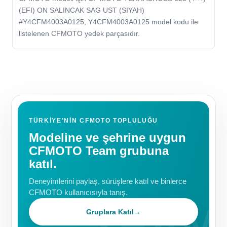
(EFI) ON SALINCAK SAG UST (SIYAH)
#Y4CFM4003A0125, Y4CFM4003A0125 model kodu ile
listelenen CFMOTO yedek parçasıdır.
TÜRKIYE'NIN CFMOTO TOPLULUĞU
Modeline ve şehrine uygun
CFMOTO Team grubuna
katıl.
Deneyimlerini paylaş, sürüşlere katıl ve binlerce
CFMOTO kullanıcısıyla tanış.
Gruplara Katıl
→