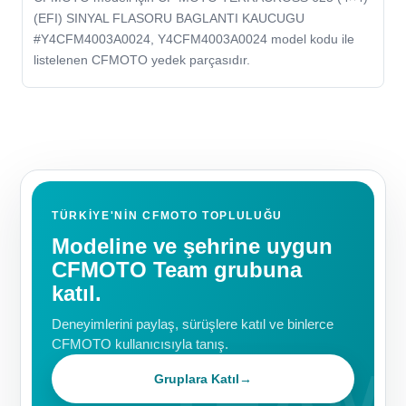
(EFI) SINYAL FLASORU BAGLANTI KAUCUGU
#Y4CFM4003A0024, Y4CFM4003A0024 model kodu ile
listelenen CFMOTO yedek parçasıdır.
TÜRKIYE'NIN CFMOTO TOPLULUĞU
Modeline ve şehrine uygun
CFMOTO Team grubuna
katıl.
Deneyimlerini paylaş, sürüşlere katıl ve binlerce
CFMOTO kullanıcısıyla tanış.
Gruplara Katıl
→