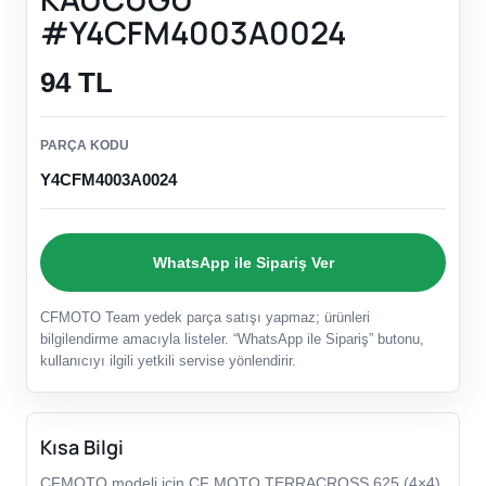
#Y4CFM4003A0024
94 TL
PARÇA KODU
Y4CFM4003A0024
WhatsApp ile Sipariş Ver
CFMOTO Team yedek parça satışı yapmaz; ürünleri
bilgilendirme amacıyla listeler. “WhatsApp ile Sipariş” butonu,
kullanıcıyı ilgili yetkili servise yönlendirir.
Kısa Bilgi
CFMOTO modeli için CF MOTO TERRACROSS 625 (4×4)