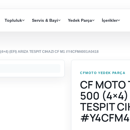
Topluluk
Servis & Bayi
Yedek Parça
İçerikler
×4) (EFI) ARIZA TESPIT CIHAZI CF M1 #Y4CFM4001A0418
CFMOTO YEDEK PARÇA
CF MOTO
500 (4×4)
TESPIT CI
#Y4CFM4