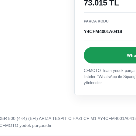
73.015 TL
PARÇA KODU
Y4CFM4001A0418
What
CFMOTO Team yedek parça sat
listeler. “WhatsApp ile Sipariş”
yönlendirir.
R 500 (4×4) (EFI) ARIZA TESPIT CIHAZI CF M1 #Y4CFM4001A0418
 CFMOTO yedek parçasıdır.