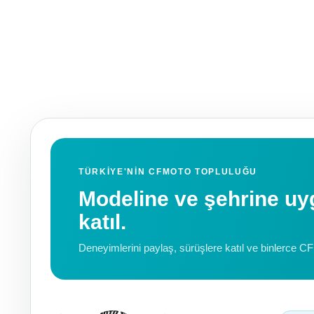
TÜRKIYE'NIN CFMOTO TOPLULUĞU
Modeline ve şehrine 
katıl.
Deneyimlerini paylaş, sürüşlere katıl ve binlerce C