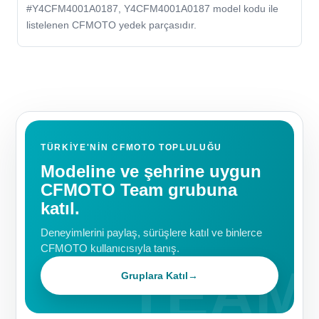
#Y4CFM4001A0187, Y4CFM4001A0187 model kodu ile
listelenen CFMOTO yedek parçasıdır.
TÜRKIYE'NIN CFMOTO TOPLULUĞU
Modeline ve şehrine uygun
CFMOTO Team grubuna
katıl.
Deneyimlerini paylaş, sürüşlere katıl ve binlerce
CFMOTO kullanıcısıyla tanış.
Gruplara Katıl
→