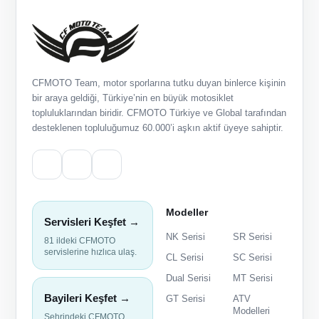
CFMOTO Team, motor sporlarına tutku duyan binlerce kişinin
bir araya geldiği, Türkiye’nin en büyük motosiklet
topluluklarından biridir. CFMOTO Türkiye ve Global tarafından
desteklenen topluluğumuz 60.000’i aşkın aktif üyeye sahiptir.
Modeller
Servisleri Keşfet →
NK Serisi
SR Serisi
81 ildeki CFMOTO
servislerine hızlıca ulaş.
CL Serisi
SC Serisi
Dual Serisi
MT Serisi
Bayileri Keşfet →
GT Serisi
ATV
Modelleri
Şehrindeki CFMOTO