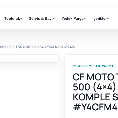
Topluluk
Servis & Bayi
Yedek Parça
İçerikler
4×4) (EFI) FAR KOMPLE SAG #Y4CFM4001A0423
CFMOTO YEDEK PARÇA
CF MOTO
500 (4×4)
KOMPLE 
#Y4CFM4