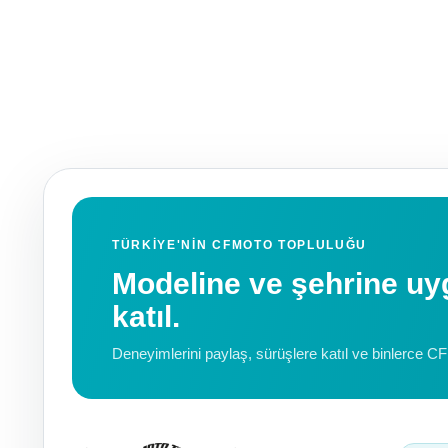
TÜRKIYE'NIN CFMOTO TOPLULUĞU
Modeline ve şehrine 
katıl.
Deneyimlerini paylaş, sürüşlere katıl ve binlerce C