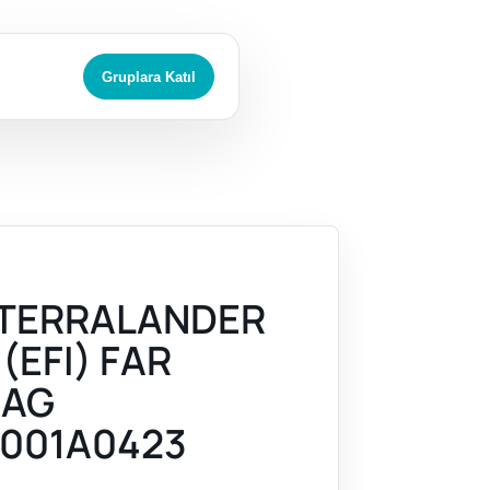
Gruplara Katıl
 TERRALANDER
 (EFI) FAR
SAG
001A0423