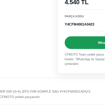
4.540 TL
PARÇA KODU
Y4CFM4001A0423
What
CFMOTO Team yedek parça sat
listeler. “WhatsApp ile Sipariş”
yönlendirir.
ER 500 (4×4) (EFI) FAR KOMPLE SAG #Y4CFM4001A0423,
 CFMOTO yedek parçasıdır.