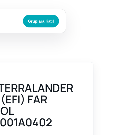
Gruplara Katıl
 TERRALANDER
 (EFI) FAR
SOL
001A0402