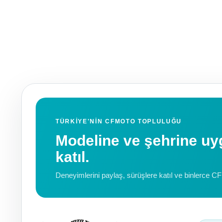
TÜRKIYE'NIN CFMOTO TOPLULUĞU
Modeline ve şehrine 
katıl.
Deneyimlerini paylaş, sürüşlere katıl ve binlerce C