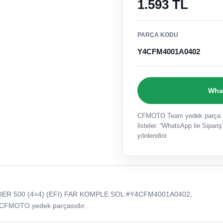
1.593 TL
PARÇA KODU
Y4CFM4001A0402
What
CFMOTO Team yedek parça sat
listeler. “WhatsApp ile Sipariş”
yönlendirir.
ER 500 (4×4) (EFI) FAR KOMPLE SOL #Y4CFM4001A0402,
 CFMOTO yedek parçasıdır.