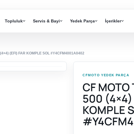
Topluluk
Servis & Bayi
Yedek Parça
İçerikler
4×4) (EFI) FAR KOMPLE SOL #Y4CFM4001A0402
CFMOTO YEDEK PARÇA
CF MOTO
500 (4×4)
KOMPLE 
#Y4CFM4