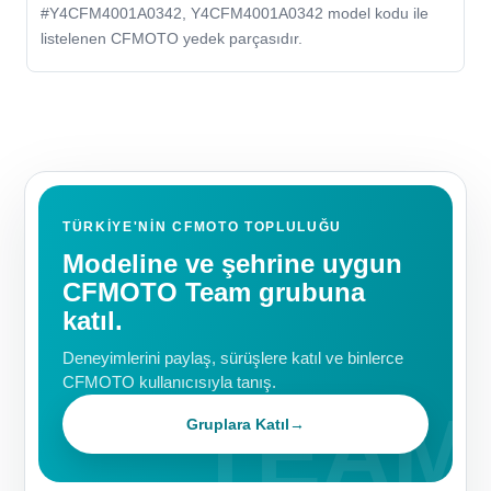
#Y4CFM4001A0342, Y4CFM4001A0342 model kodu ile
listelenen CFMOTO yedek parçasıdır.
TÜRKIYE'NIN CFMOTO TOPLULUĞU
Modeline ve şehrine uygun
CFMOTO Team grubuna
katıl.
Deneyimlerini paylaş, sürüşlere katıl ve binlerce
CFMOTO kullanıcısıyla tanış.
Gruplara Katıl
→