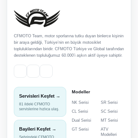
CFMOTO Team, motor sporlarına tutku duyan binlerce kişinin
bir araya geldiği, Türkiye’nin en büyük motosiklet
topluluklarından biridir. CFMOTO Türkiye ve Global tarafından
desteklenen topluluğumuz 60.000’i aşkın aktif üyeye sahiptir.
Modeller
Servisleri Keşfet →
NK Serisi
SR Serisi
81 ildeki CFMOTO
servislerine hızlıca ulaş.
CL Serisi
SC Serisi
Dual Serisi
MT Serisi
Bayileri Keşfet →
GT Serisi
ATV
Modelleri
Şehrindeki CFMOTO