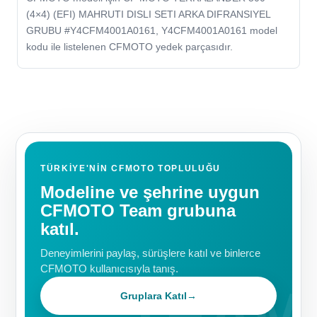
(4×4) (EFI) MAHRUTI DISLI SETI ARKA DIFRANSIYEL
GRUBU #Y4CFM4001A0161, Y4CFM4001A0161 model
kodu ile listelenen CFMOTO yedek parçasıdır.
TÜRKIYE'NIN CFMOTO TOPLULUĞU
Modeline ve şehrine uygun
CFMOTO Team grubuna
katıl.
Deneyimlerini paylaş, sürüşlere katıl ve binlerce
CFMOTO kullanıcısıyla tanış.
Gruplara Katıl
→