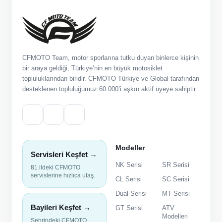
CFMOTO Team, motor sporlarına tutku duyan binlerce kişinin
bir araya geldiği, Türkiye’nin en büyük motosiklet
topluluklarından biridir. CFMOTO Türkiye ve Global tarafından
desteklenen topluluğumuz 60.000’i aşkın aktif üyeye sahiptir.
Modeller
Servisleri Keşfet →
NK Serisi
SR Serisi
81 ildeki CFMOTO
servislerine hızlıca ulaş.
CL Serisi
SC Serisi
Dual Serisi
MT Serisi
Bayileri Keşfet →
GT Serisi
ATV
Modelleri
Şehrindeki CFMOTO