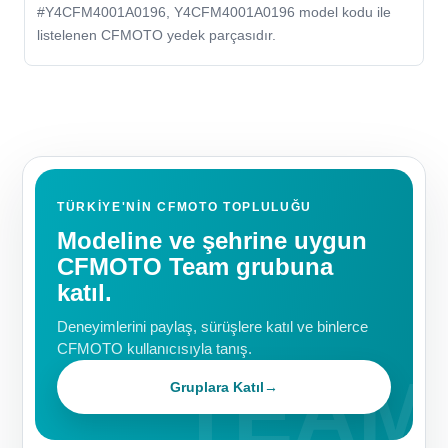
#Y4CFM4001A0196, Y4CFM4001A0196 model kodu ile
listelenen CFMOTO yedek parçasıdır.
TÜRKIYE'NIN CFMOTO TOPLULUĞU
Modeline ve şehrine uygun
CFMOTO Team grubuna
katıl.
Deneyimlerini paylaş, sürüşlere katıl ve binlerce
CFMOTO kullanıcısıyla tanış.
Gruplara Katıl
→