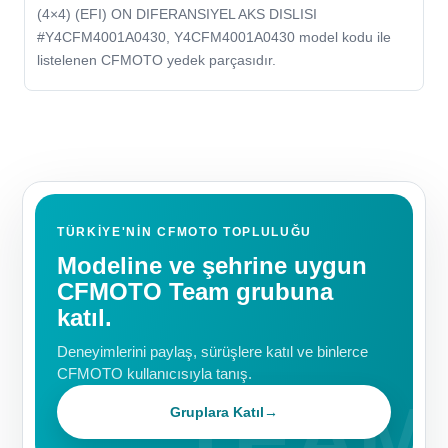
(4×4) (EFI) ON DIFERANSIYEL AKS DISLISI
#Y4CFM4001A0430, Y4CFM4001A0430 model kodu ile
listelenen CFMOTO yedek parçasıdır.
TÜRKIYE'NIN CFMOTO TOPLULUĞU
Modeline ve şehrine uygun
CFMOTO Team grubuna
katıl.
Deneyimlerini paylaş, sürüşlere katıl ve binlerce
CFMOTO kullanıcısıyla tanış.
Gruplara Katıl
→