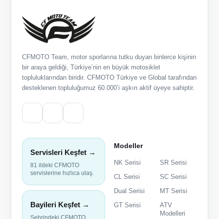
CFMOTO Team, motor sporlarına tutku duyan binlerce kişinin
bir araya geldiği, Türkiye’nin en büyük motosiklet
topluluklarından biridir. CFMOTO Türkiye ve Global tarafından
desteklenen topluluğumuz 60.000’i aşkın aktif üyeye sahiptir.
Modeller
Servisleri Keşfet →
NK Serisi
SR Serisi
81 ildeki CFMOTO
servislerine hızlıca ulaş.
CL Serisi
SC Serisi
Dual Serisi
MT Serisi
Bayileri Keşfet →
GT Serisi
ATV
Modelleri
Şehrindeki CFMOTO