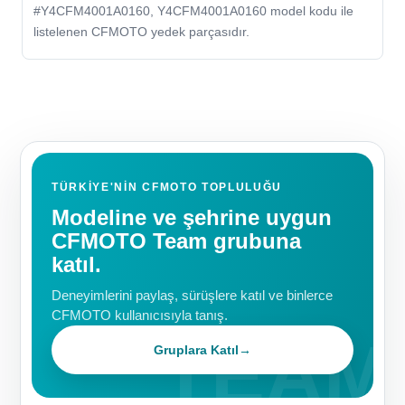
#Y4CFM4001A0160, Y4CFM4001A0160 model kodu ile
listelenen CFMOTO yedek parçasıdır.
TÜRKIYE'NIN CFMOTO TOPLULUĞU
Modeline ve şehrine uygun
CFMOTO Team grubuna
katıl.
Deneyimlerini paylaş, sürüşlere katıl ve binlerce
CFMOTO kullanıcısıyla tanış.
Gruplara Katıl
→