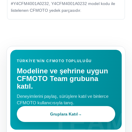
#Y4CFM4001A0232, Y4CFM4001A0232 model kodu ile
listelenen CFMOTO yedek parçasıdır.
TÜRKIYE'NIN CFMOTO TOPLULUĞU
Modeline ve şehrine uygun
CFMOTO Team grubuna
katıl.
Deneyimlerini paylaş, sürüşlere katıl ve binlerce
CFMOTO kullanıcısıyla tanış.
Gruplara Katıl
→