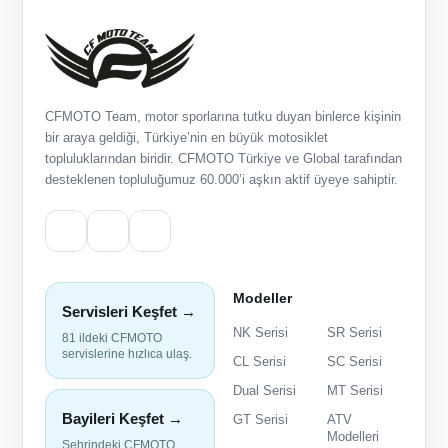
CFMOTO Team, motor sporlarına tutku duyan binlerce kişinin
bir araya geldiği, Türkiye’nin en büyük motosiklet
topluluklarından biridir. CFMOTO Türkiye ve Global tarafından
desteklenen topluluğumuz 60.000’i aşkın aktif üyeye sahiptir.
Modeller
Servisleri Keşfet →
NK Serisi
SR Serisi
81 ildeki CFMOTO
servislerine hızlıca ulaş.
CL Serisi
SC Serisi
Dual Serisi
MT Serisi
Bayileri Keşfet →
GT Serisi
ATV
Modelleri
Şehrindeki CFMOTO