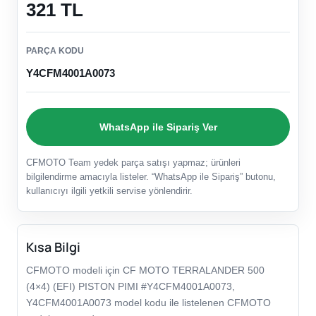
321 TL
PARÇA KODU
Y4CFM4001A0073
WhatsApp ile Sipariş Ver
CFMOTO Team yedek parça satışı yapmaz; ürünleri
bilgilendirme amacıyla listeler. “WhatsApp ile Sipariş” butonu,
kullanıcıyı ilgili yetkili servise yönlendirir.
Kısa Bilgi
CFMOTO modeli için CF MOTO TERRALANDER 500
(4×4) (EFI) PISTON PIMI #Y4CFM4001A0073,
Y4CFM4001A0073 model kodu ile listelenen CFMOTO