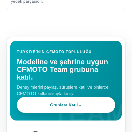
yedek parçasıdır.
TÜRKIYE'NIN CFMOTO TOPLULUĞU
Modeline ve şehrine uygun
CFMOTO Team grubuna
katıl.
Deneyimlerini paylaş, sürüşlere katıl ve binlerce
CFMOTO kullanıcısıyla tanış.
Gruplara Katıl
→