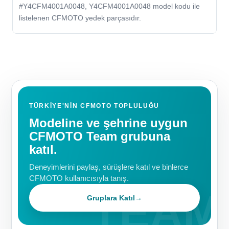
#Y4CFM4001A0048, Y4CFM4001A0048 model kodu ile
listelenen CFMOTO yedek parçasıdır.
TÜRKIYE'NIN CFMOTO TOPLULUĞU
Modeline ve şehrine uygun
CFMOTO Team grubuna
katıl.
Deneyimlerini paylaş, sürüşlere katıl ve binlerce
CFMOTO kullanıcısıyla tanış.
Gruplara Katıl
→