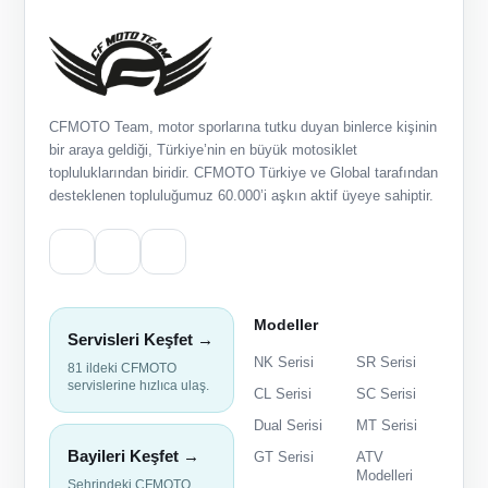
CFMOTO Team, motor sporlarına tutku duyan binlerce kişinin
bir araya geldiği, Türkiye’nin en büyük motosiklet
topluluklarından biridir. CFMOTO Türkiye ve Global tarafından
desteklenen topluluğumuz 60.000’i aşkın aktif üyeye sahiptir.
Modeller
Servisleri Keşfet →
NK Serisi
SR Serisi
81 ildeki CFMOTO
servislerine hızlıca ulaş.
CL Serisi
SC Serisi
Dual Serisi
MT Serisi
Bayileri Keşfet →
GT Serisi
ATV
Modelleri
Şehrindeki CFMOTO