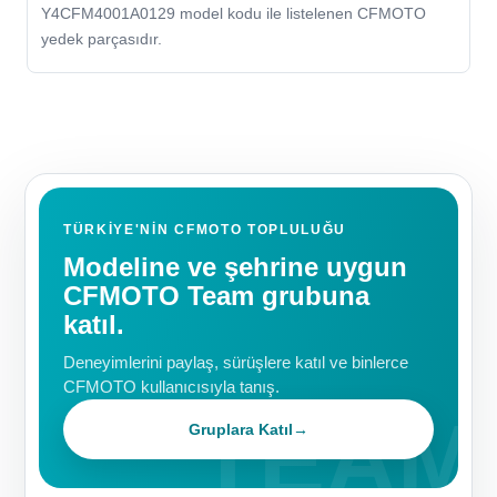
Y4CFM4001A0129 model kodu ile listelenen CFMOTO
yedek parçasıdır.
TÜRKIYE'NIN CFMOTO TOPLULUĞU
Modeline ve şehrine uygun
CFMOTO Team grubuna
katıl.
Deneyimlerini paylaş, sürüşlere katıl ve binlerce
CFMOTO kullanıcısıyla tanış.
Gruplara Katıl
→