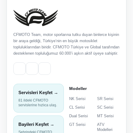
CFMOTO Team, motor sporlarına tutku duyan binlerce kişinin
bir araya geldiği, Türkiye’nin en büyük motosiklet
topluluklarından biridir. CFMOTO Türkiye ve Global tarafından
desteklenen topluluğumuz 60.000’i aşkın aktif üyeye sahiptir.
Modeller
Servisleri Keşfet →
NK Serisi
SR Serisi
81 ildeki CFMOTO
servislerine hızlıca ulaş.
CL Serisi
SC Serisi
Dual Serisi
MT Serisi
Bayileri Keşfet →
GT Serisi
ATV
Modelleri
Şehrindeki CFMOTO