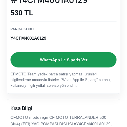
530 TL
PARÇA KODU
Y4CFM4001A0129
WhatsApp ile Sipariş Ver
CFMOTO Team yedek parça satışı yapmaz; ürünleri
bilgilendirme amacıyla listeler. “WhatsApp ile Sipariş” butonu,
kullanıcıyı ilgili yetkili servise yönlendirir.
Kısa Bilgi
CFMOTO modeli için CF MOTO TERRALANDER 500
(4×4) (EFI) YAG POMPASI DISLISI #Y4CFM4001A0129,