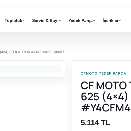
Topluluk
Servis & Bayi
Yedek Parça
İçerikler
4×4) (EFI) ROTOR #Y4CFM4002A0007
CFMOTO YEDEK PARÇA
CF MOTO
625 (4×4)
#Y4CFM4
5.114 TL