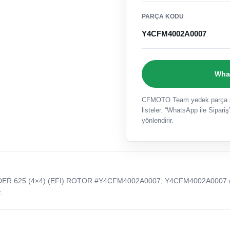
PARÇA KODU
Y4CFM4002A0007
What
CFMOTO Team yedek parça sat
listeler. “WhatsApp ile Sipariş”
yönlendirir.
ER 625 (4×4) (EFI) ROTOR #Y4CFM4002A0007, Y4CFM4002A0007 
.