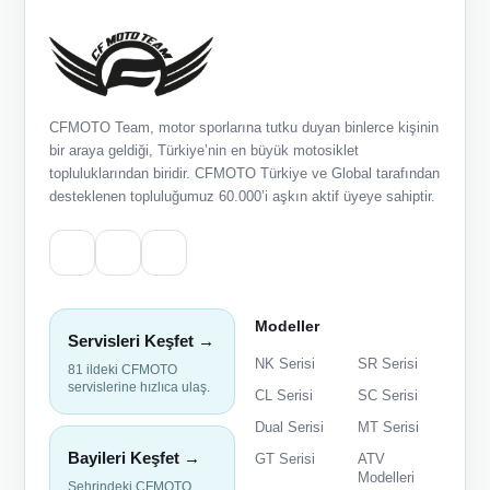
CFMOTO Team, motor sporlarına tutku duyan binlerce kişinin
bir araya geldiği, Türkiye’nin en büyük motosiklet
topluluklarından biridir. CFMOTO Türkiye ve Global tarafından
desteklenen topluluğumuz 60.000’i aşkın aktif üyeye sahiptir.
Modeller
Servisleri Keşfet →
NK Serisi
SR Serisi
81 ildeki CFMOTO
servislerine hızlıca ulaş.
CL Serisi
SC Serisi
Dual Serisi
MT Serisi
Bayileri Keşfet →
GT Serisi
ATV
Modelleri
Şehrindeki CFMOTO