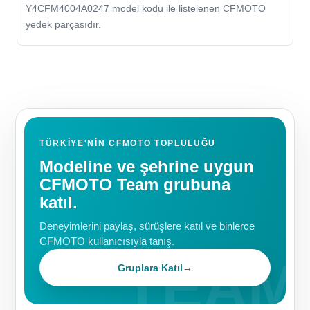
Y4CFM4004A0247 model kodu ile listelenen CFMOTO
yedek parçasıdır.
TÜRKIYE'NIN CFMOTO TOPLULUĞU
Modeline ve şehrine uygun
CFMOTO Team grubuna
katıl.
Deneyimlerini paylaş, sürüşlere katıl ve binlerce
CFMOTO kullanıcısıyla tanış.
Gruplara Katıl
→