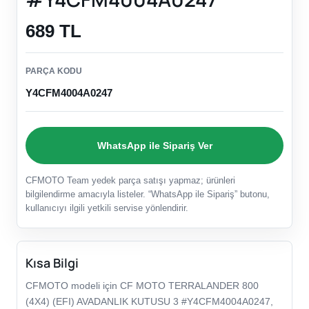
689 TL
PARÇA KODU
Y4CFM4004A0247
WhatsApp ile Sipariş Ver
CFMOTO Team yedek parça satışı yapmaz; ürünleri
bilgilendirme amacıyla listeler. “WhatsApp ile Sipariş” butonu,
kullanıcıyı ilgili yetkili servise yönlendirir.
Kısa Bilgi
CFMOTO modeli için CF MOTO TERRALANDER 800
(4X4) (EFI) AVADANLIK KUTUSU 3 #Y4CFM4004A0247,