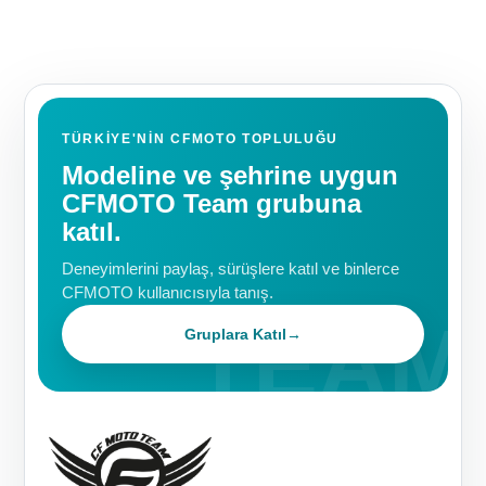
TÜRKIYE'NIN CFMOTO TOPLULUĞU
Modeline ve şehrine uygun
CFMOTO Team grubuna
katıl.
Deneyimlerini paylaş, sürüşlere katıl ve binlerce
CFMOTO kullanıcısıyla tanış.
Gruplara Katıl
→