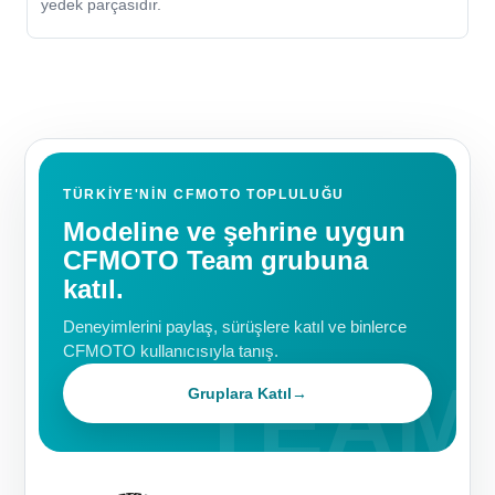
yedek parçasıdır.
TÜRKIYE'NIN CFMOTO TOPLULUĞU
Modeline ve şehrine uygun
CFMOTO Team grubuna
katıl.
Deneyimlerini paylaş, sürüşlere katıl ve binlerce
CFMOTO kullanıcısıyla tanış.
Gruplara Katıl
→