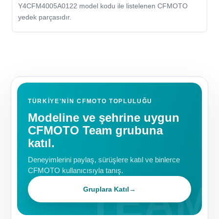
Y4CFM4005A0122 model kodu ile listelenen CFMOTO
yedek parçasıdır.
TÜRKIYE'NIN CFMOTO TOPLULUĞU
Modeline ve şehrine uygun
CFMOTO Team grubuna
katıl.
Deneyimlerini paylaş, sürüşlere katıl ve binlerce
CFMOTO kullanıcısıyla tanış.
Gruplara Katıl
→