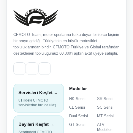
CFMOTO Team, motor sporlarına tutku duyan binlerce kişinin
bir araya geldiği, Türkiye’nin en büyük motosiklet
topluluklarından biridir. CFMOTO Türkiye ve Global tarafından
desteklenen topluluğumuz 60.000’i aşkın aktif üyeye sahiptir.
Modeller
Servisleri Keşfet →
NK Serisi
SR Serisi
81 ildeki CFMOTO
servislerine hızlıca ulaş.
CL Serisi
SC Serisi
Dual Serisi
MT Serisi
Bayileri Keşfet →
GT Serisi
ATV
Modelleri
Şehrindeki CFMOTO