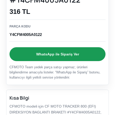
316 TL
PARÇA KODU
Y4CFM4005A0122
WhatsApp ile Sipariş Ver
CFMOTO Team yedek parça satışı yapmaz; ürünleri
bilgilendirme amacıyla listeler. “WhatsApp ile Sipariş” butonu,
kullanıcıyı ilgili yetkili servise yönlendirir.
Kısa Bilgi
CFMOTO modeli için CF MOTO TRACKER 800 (EFI)
DIREKSIYON BAGLANTI BRAKETI #Y4CFM4005A0122,