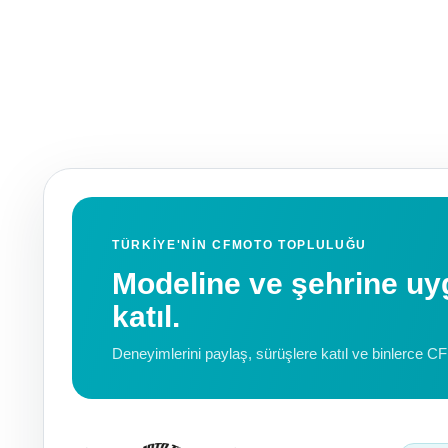
TÜRKIYE'NIN CFMOTO TOPLULUĞU
Modeline ve şehrine 
katıl.
Deneyimlerini paylaş, sürüşlere katıl ve binlerce C