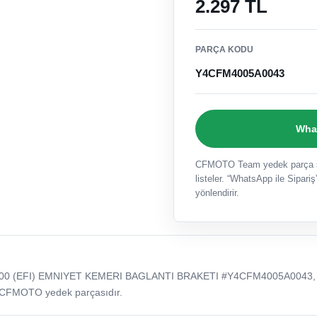
2.297 TL
PARÇA KODU
Y4CFM4005A0043
What
CFMOTO Team yedek parça sat
listeler. “WhatsApp ile Sipariş”
yönlendirir.
00 (EFI) EMNIYET KEMERI BAGLANTI BRAKETI #Y4CFM4005A0043,
 CFMOTO yedek parçasıdır.