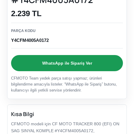
2.239 TL
PARÇA KODU
Y4CFM4005A0172
WhatsApp ile Sipariş Ver
CFMOTO Team yedek parça satışı yapmaz; ürünleri
bilgilendirme amacıyla listeler. “WhatsApp ile Sipariş” butonu,
kullanıcıyı ilgili yetkili servise yönlendirir.
Kısa Bilgi
CFMOTO modeli için CF MOTO TRACKER 800 (EFI) ON
SAG SINYAL KOMPLE #Y4CFM4005A0172,