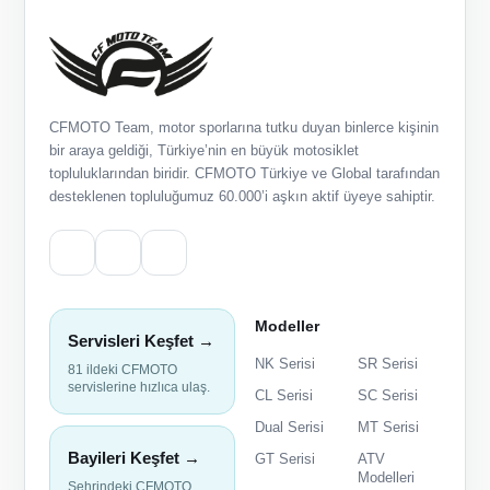
CFMOTO Team, motor sporlarına tutku duyan binlerce kişinin
bir araya geldiği, Türkiye’nin en büyük motosiklet
topluluklarından biridir. CFMOTO Türkiye ve Global tarafından
desteklenen topluluğumuz 60.000’i aşkın aktif üyeye sahiptir.
Modeller
Servisleri Keşfet →
NK Serisi
SR Serisi
81 ildeki CFMOTO
servislerine hızlıca ulaş.
CL Serisi
SC Serisi
Dual Serisi
MT Serisi
Bayileri Keşfet →
GT Serisi
ATV
Modelleri
Şehrindeki CFMOTO