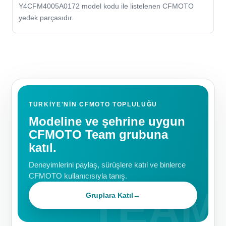
Y4CFM4005A0172 model kodu ile listelenen CFMOTO
yedek parçasıdır.
TÜRKIYE'NIN CFMOTO TOPLULUĞU
Modeline ve şehrine uygun
CFMOTO Team grubuna
katıl.
Deneyimlerini paylaş, sürüşlere katıl ve binlerce
CFMOTO kullanıcısıyla tanış.
Gruplara Katıl
→