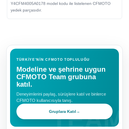
Y4CFM4005A0178 model kodu ile listelenen CFMOTO
yedek parçasıdır.
TÜRKIYE'NIN CFMOTO TOPLULUĞU
Modeline ve şehrine uygun
CFMOTO Team grubuna
katıl.
Deneyimlerini paylaş, sürüşlere katıl ve binlerce
CFMOTO kullanıcısıyla tanış.
Gruplara Katıl
→