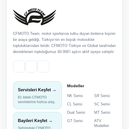
CFMOTO Team, motor sporlarına tutku duyan binlerce kişinin
bir araya geldiği, Türkiye’nin en büyük motosiklet
topluluklarından biridir. CFMOTO Türkiye ve Global tarafından
desteklenen topluluğumuz 60.000’i aşkın aktif üyeye sahiptir.
Modeller
Servisleri Keşfet →
NK Serisi
SR Serisi
81 ildeki CFMOTO
servislerine hızlıca ulaş.
CL Serisi
SC Serisi
Dual Serisi
MT Serisi
Bayileri Keşfet →
GT Serisi
ATV
Modelleri
Şehrindeki CFMOTO