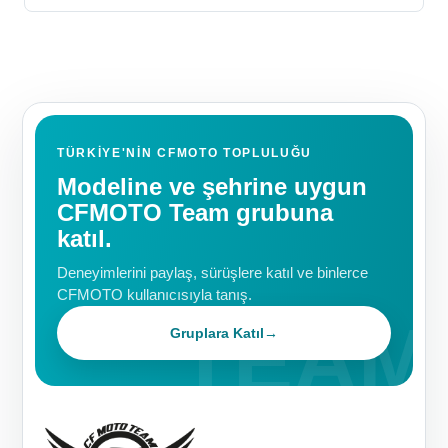
TÜRKIYE'NIN CFMOTO TOPLULUĞU
Modeline ve şehrine uygun
CFMOTO Team grubuna
katıl.
Deneyimlerini paylaş, sürüşlere katıl ve binlerce
CFMOTO kullanıcısıyla tanış.
Gruplara Katıl
→