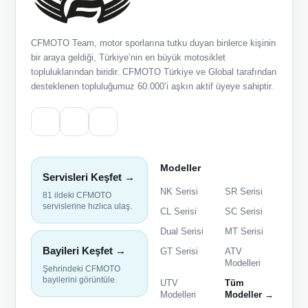
CFMOTO Team, motor sporlarına tutku duyan binlerce kişinin
bir araya geldiği, Türkiye’nin en büyük motosiklet
topluluklarından biridir. CFMOTO Türkiye ve Global tarafından
desteklenen topluluğumuz 60.000’i aşkın aktif üyeye sahiptir.
Modeller
Servisleri Keşfet →
NK Serisi
SR Serisi
81 ildeki CFMOTO
servislerine hızlıca ulaş.
CL Serisi
SC Serisi
Dual Serisi
MT Serisi
Bayileri Keşfet →
GT Serisi
ATV
Modelleri
Şehrindeki CFMOTO
bayilerini görüntüle.
UTV
Tüm
Modelleri
Modeller →