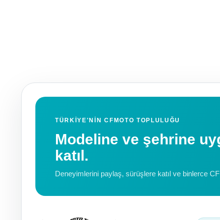
TÜRKIYE'NIN CFMOTO TOPLULUĞU
Modeline ve şehrine 
katıl.
Deneyimlerini paylaş, sürüşlere katıl ve binlerce C