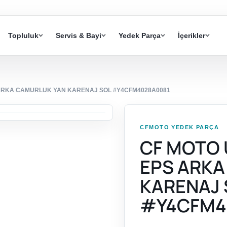
Topluluk
Servis & Bayi
Yedek Parça
İçerikler
 ARKA CAMURLUK YAN KARENAJ SOL #Y4CFM4028A0081
CFMOTO YEDEK PARÇA
CF MOTO 
EPS ARKA
KARENAJ 
#Y4CFM4