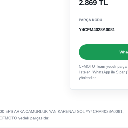
2.869 TL
PARÇA KODU
Y4CFM4028A0081
What
CFMOTO Team yedek parça sat
listeler. “WhatsApp ile Sipariş”
yönlendirir.
000 EPS ARKA CAMURLUK YAN KARENAJ SOL #Y4CFM4028A0081,
 CFMOTO yedek parçasıdır.