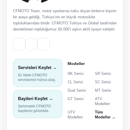
CFMOTO Team, motor sporlarına tutku duyan binlerce kişinin
bir araya geldiği, Türkiye’nin en büyük motosiklet
topluluklarından biridir. CFMOTO Türkiye ve Global tarafından
desteklenen topluluğumuz 60.000’i aşkın aktif üyeye sahiptir.
Modeller
Servisleri Keşfet →
NK Serisi
SR Serisi
81 ildeki CFMOTO
servislerine hızlıca ulaş.
CL Serisi
SC Serisi
Dual Serisi
MT Serisi
Bayileri Keşfet →
GT Serisi
ATV
Modelleri
Şehrindeki CFMOTO
bayilerini görüntüle.
UTV
Tüm
Modelleri
Modeller →