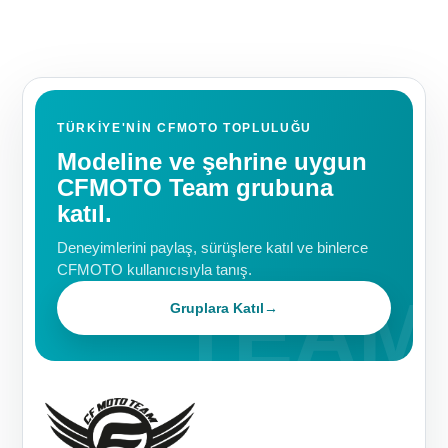
TÜRKIYE'NIN CFMOTO TOPLULUĞU
Modeline ve şehrine uygun
CFMOTO Team grubuna
katıl.
Deneyimlerini paylaş, sürüşlere katıl ve binlerce
CFMOTO kullanıcısıyla tanış.
Gruplara Katıl
→