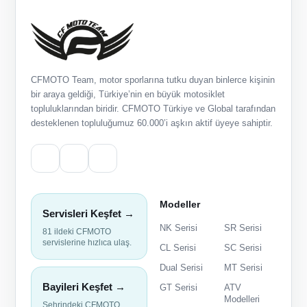
CFMOTO Team, motor sporlarına tutku duyan binlerce kişinin
bir araya geldiği, Türkiye’nin en büyük motosiklet
topluluklarından biridir. CFMOTO Türkiye ve Global tarafından
desteklenen topluluğumuz 60.000’i aşkın aktif üyeye sahiptir.
Modeller
Servisleri Keşfet →
NK Serisi
SR Serisi
81 ildeki CFMOTO
servislerine hızlıca ulaş.
CL Serisi
SC Serisi
Dual Serisi
MT Serisi
Bayileri Keşfet →
GT Serisi
ATV
Modelleri
Şehrindeki CFMOTO