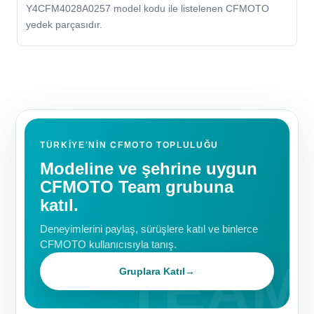
Y4CFM4028A0257 model kodu ile listelenen CFMOTO
yedek parçasıdır.
TÜRKIYE'NIN CFMOTO TOPLULUĞU
Modeline ve şehrine uygun
CFMOTO Team grubuna
katıl.
Deneyimlerini paylaş, sürüşlere katıl ve binlerce
CFMOTO kullanıcısıyla tanış.
Gruplara Katıl
→