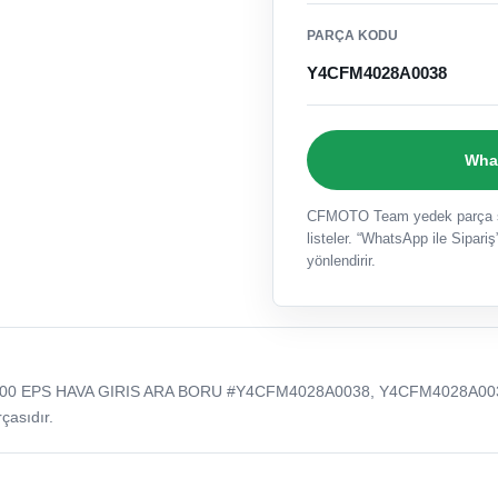
PARÇA KODU
Y4CFM4028A0038
What
CFMOTO Team yedek parça sat
listeler. “WhatsApp ile Sipariş”
yönlendirir.
00 EPS HAVA GIRIS ARA BORU #Y4CFM4028A0038, Y4CFM4028A00
çasıdır.