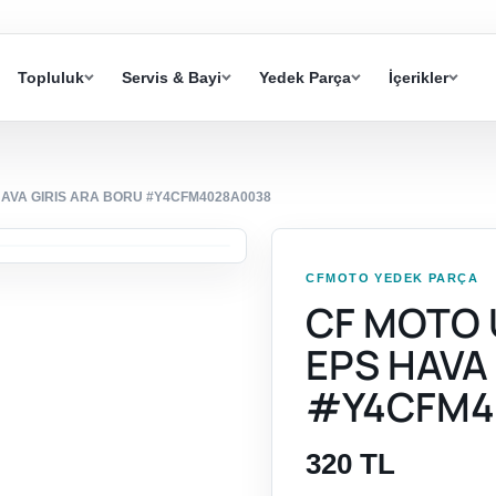
Topluluk
Servis & Bayi
Yedek Parça
İçerikler
HAVA GIRIS ARA BORU #Y4CFM4028A0038
CFMOTO YEDEK PARÇA
CF MOTO 
EPS HAVA
#Y4CFM4
320 TL