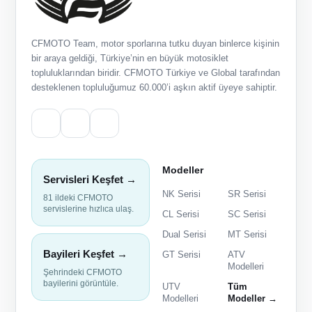
CFMOTO Team, motor sporlarına tutku duyan binlerce kişinin
bir araya geldiği, Türkiye’nin en büyük motosiklet
topluluklarından biridir. CFMOTO Türkiye ve Global tarafından
desteklenen topluluğumuz 60.000’i aşkın aktif üyeye sahiptir.
Modeller
Servisleri Keşfet →
NK Serisi
SR Serisi
81 ildeki CFMOTO
servislerine hızlıca ulaş.
CL Serisi
SC Serisi
Dual Serisi
MT Serisi
Bayileri Keşfet →
GT Serisi
ATV
Modelleri
Şehrindeki CFMOTO
bayilerini görüntüle.
UTV
Tüm
Modelleri
Modeller →