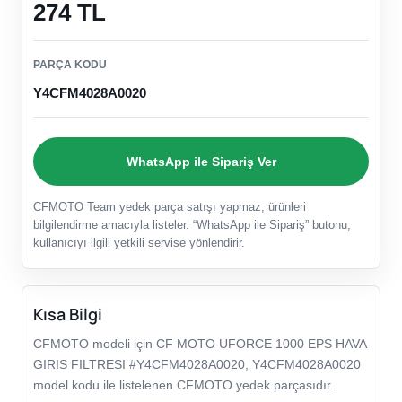
274 TL
PARÇA KODU
Y4CFM4028A0020
WhatsApp ile Sipariş Ver
CFMOTO Team yedek parça satışı yapmaz; ürünleri
bilgilendirme amacıyla listeler. “WhatsApp ile Sipariş” butonu,
kullanıcıyı ilgili yetkili servise yönlendirir.
Kısa Bilgi
CFMOTO modeli için CF MOTO UFORCE 1000 EPS HAVA
GIRIS FILTRESI #Y4CFM4028A0020, Y4CFM4028A0020
model kodu ile listelenen CFMOTO yedek parçasıdır.