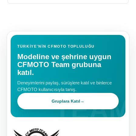
TÜRKIYE'NIN CFMOTO TOPLULUĞU
Modeline ve şehrine uygun
CFMOTO Team grubuna
katıl.
Deneyimlerini paylaş, sürüşlere katıl ve binlerce
CFMOTO kullanıcısıyla tanış.
Gruplara Katıl
→