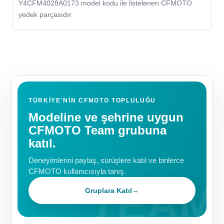
Y4CFM4028A0173 model kodu ile listelenen CFMOTO
yedek parçasıdır.
TÜRKIYE'NIN CFMOTO TOPLULUĞU
Modeline ve şehrine uygun
CFMOTO Team grubuna
katıl.
Deneyimlerini paylaş, sürüşlere katıl ve binlerce
CFMOTO kullanıcısıyla tanış.
Gruplara Katıl
→