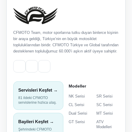
CFMOTO Team, motor sporlarına tutku duyan binlerce kişinin
bir araya geldiği, Türkiye’nin en büyük motosiklet
topluluklarından biridir. CFMOTO Türkiye ve Global tarafından
desteklenen topluluğumuz 60.000’i aşkın aktif üyeye sahiptir.
Modeller
Servisleri Keşfet →
NK Serisi
SR Serisi
81 ildeki CFMOTO
servislerine hızlıca ulaş.
CL Serisi
SC Serisi
Dual Serisi
MT Serisi
Bayileri Keşfet →
GT Serisi
ATV
Modelleri
Şehrindeki CFMOTO