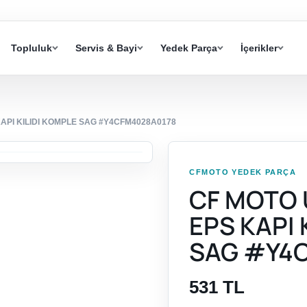
Topluluk
Servis & Bayi
Yedek Parça
İçerikler
API KILIDI KOMPLE SAG #Y4CFM4028A0178
CFMOTO YEDEK PARÇA
CF MOTO 
EPS KAPI 
SAG #Y4
531 TL