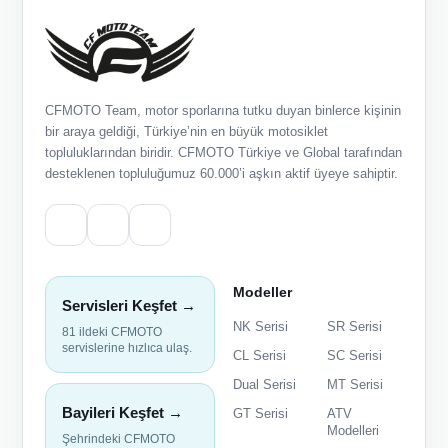
CFMOTO Team, motor sporlarına tutku duyan binlerce kişinin
bir araya geldiği, Türkiye’nin en büyük motosiklet
topluluklarından biridir. CFMOTO Türkiye ve Global tarafından
desteklenen topluluğumuz 60.000’i aşkın aktif üyeye sahiptir.
Modeller
Servisleri Keşfet →
NK Serisi
SR Serisi
81 ildeki CFMOTO
servislerine hızlıca ulaş.
CL Serisi
SC Serisi
Dual Serisi
MT Serisi
Bayileri Keşfet →
GT Serisi
ATV
Modelleri
Şehrindeki CFMOTO