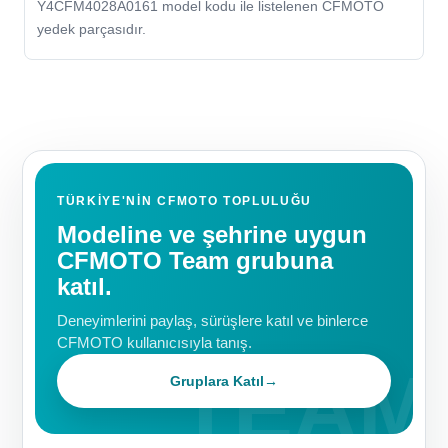
Y4CFM4028A0161 model kodu ile listelenen CFMOTO
yedek parçasıdır.
TÜRKIYE'NIN CFMOTO TOPLULUĞU
Modeline ve şehrine uygun
CFMOTO Team grubuna
katıl.
Deneyimlerini paylaş, sürüşlere katıl ve binlerce
CFMOTO kullanıcısıyla tanış.
Gruplara Katıl
→