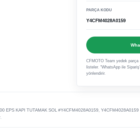
PARÇA KODU
Y4CFM4028A0159
What
CFMOTO Team yedek parça sat
listeler. “WhatsApp ile Sipariş”
yönlendirir.
000 EPS KAPI TUTAMAK SOL #Y4CFM4028A0159, Y4CFM4028A0159 
.