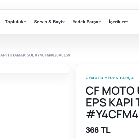
Topluluk
Servis & Bayi
Yedek Parça
İçerikler
KAPI TUTAMAK SOL #Y4CFM4028A0159
CFMOTO YEDEK PARÇA
CF MOTO 
EPS KAPI
#Y4CFM4
366 TL