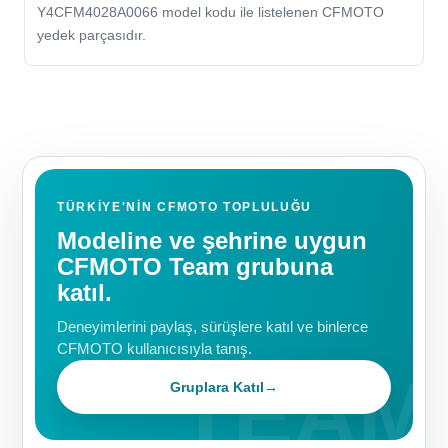
Y4CFM4028A0066 model kodu ile listelenen CFMOTO
yedek parçasıdır.
TÜRKIYE'NIN CFMOTO TOPLULUĞU
Modeline ve şehrine uygun
CFMOTO Team grubuna
katıl.
Deneyimlerini paylaş, sürüşlere katıl ve binlerce
CFMOTO kullanıcısıyla tanış.
Gruplara Katıl
→