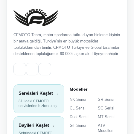
CFMOTO Team, motor sporlarına tutku duyan binlerce kişinin
bir araya geldiği, Türkiye’nin en büyük motosiklet
topluluklarından biridir. CFMOTO Türkiye ve Global tarafından
desteklenen topluluğumuz 60.000’i aşkın aktif üyeye sahiptir.
Modeller
Servisleri Keşfet →
NK Serisi
SR Serisi
81 ildeki CFMOTO
servislerine hızlıca ulaş.
CL Serisi
SC Serisi
Dual Serisi
MT Serisi
Bayileri Keşfet →
GT Serisi
ATV
Modelleri
Şehrindeki CFMOTO