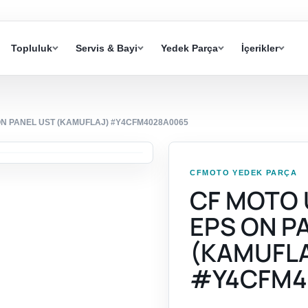
Topluluk
Servis & Bayi
Yedek Parça
İçerikler
ON PANEL UST (KAMUFLAJ) #Y4CFM4028A0065
CFMOTO YEDEK PARÇA
CF MOTO 
EPS ON P
(KAMUFL
#Y4CFM4