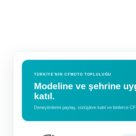
TÜRKIYE'NIN CFMOTO TOPLULUĞU
Modeline ve şehrine 
katıl.
Deneyimlerini paylaş, sürüşlere katıl ve binlerce C