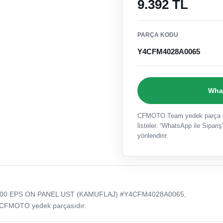
9.392 TL
PARÇA KODU
Y4CFM4028A0065
What
CFMOTO Team yedek parça sat
listeler. “WhatsApp ile Sipariş”
yönlendirir.
00 EPS ON PANEL UST (KAMUFLAJ) #Y4CFM4028A0065,
 CFMOTO yedek parçasıdır.