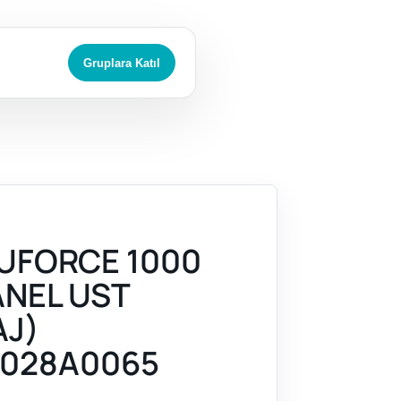
Gruplara Katıl
UFORCE 1000
ANEL UST
AJ)
028A0065