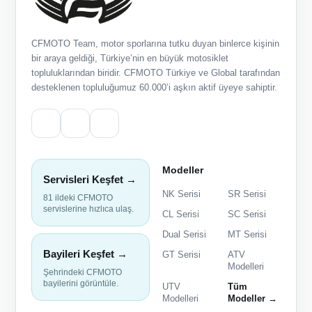
CFMOTO Team, motor sporlarına tutku duyan binlerce kişinin
bir araya geldiği, Türkiye’nin en büyük motosiklet
topluluklarından biridir. CFMOTO Türkiye ve Global tarafından
desteklenen topluluğumuz 60.000’i aşkın aktif üyeye sahiptir.
Modeller
Servisleri Keşfet →
NK Serisi
SR Serisi
81 ildeki CFMOTO
servislerine hızlıca ulaş.
CL Serisi
SC Serisi
Dual Serisi
MT Serisi
Bayileri Keşfet →
GT Serisi
ATV
Modelleri
Şehrindeki CFMOTO
bayilerini görüntüle.
UTV
Tüm
Modelleri
Modeller →