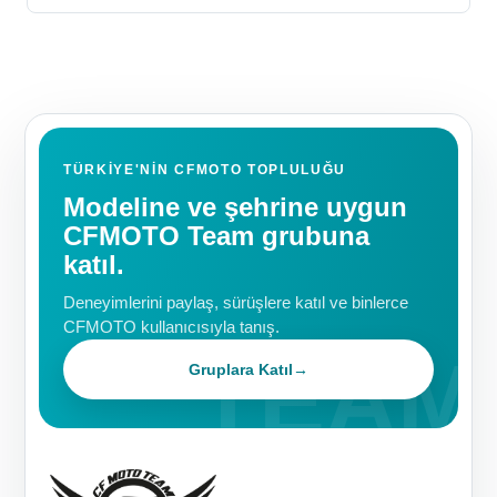
TÜRKIYE'NIN CFMOTO TOPLULUĞU
Modeline ve şehrine uygun
CFMOTO Team grubuna
katıl.
Deneyimlerini paylaş, sürüşlere katıl ve binlerce
CFMOTO kullanıcısıyla tanış.
Gruplara Katıl
→