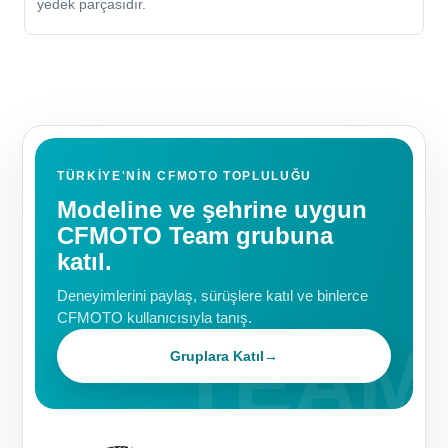
yedek parçasıdır.
TÜRKIYE'NIN CFMOTO TOPLULUĞU
Modeline ve şehrine uygun
CFMOTO Team grubuna
katıl.
Deneyimlerini paylaş, sürüşlere katıl ve binlerce
CFMOTO kullanıcısıyla tanış.
Gruplara Katıl
→