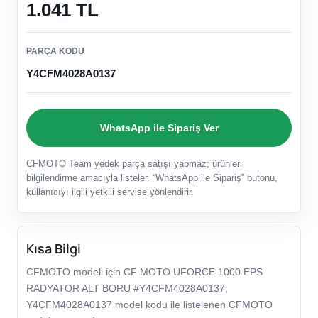
1.041 TL
PARÇA KODU
Y4CFM4028A0137
WhatsApp ile Sipariş Ver
CFMOTO Team yedek parça satışı yapmaz; ürünleri
bilgilendirme amacıyla listeler. “WhatsApp ile Sipariş” butonu,
kullanıcıyı ilgili yetkili servise yönlendirir.
Kısa Bilgi
CFMOTO modeli için CF MOTO UFORCE 1000 EPS
RADYATOR ALT BORU #Y4CFM4028A0137,
Y4CFM4028A0137 model kodu ile listelenen CFMOTO