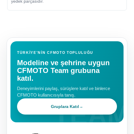
yedek parçasıdır.
TÜRKIYE'NIN CFMOTO TOPLULUĞU
Modeline ve şehrine uygun
CFMOTO Team grubuna
katıl.
Deneyimlerini paylaş, sürüşlere katıl ve binlerce
CFMOTO kullanıcısıyla tanış.
Gruplara Katıl
→