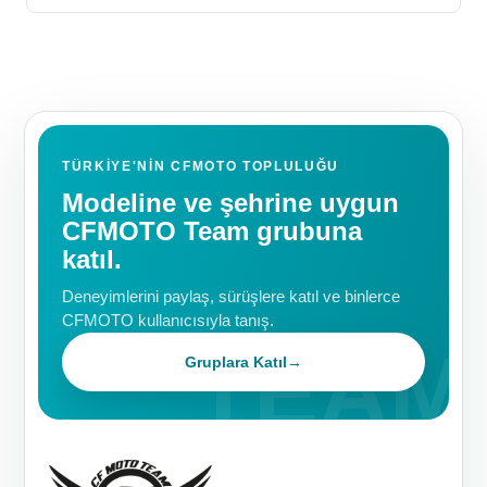
TÜRKIYE'NIN CFMOTO TOPLULUĞU
Modeline ve şehrine uygun
CFMOTO Team grubuna
katıl.
Deneyimlerini paylaş, sürüşlere katıl ve binlerce
CFMOTO kullanıcısıyla tanış.
Gruplara Katıl
→