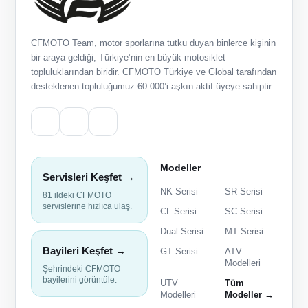
CFMOTO Team, motor sporlarına tutku duyan binlerce kişinin
bir araya geldiği, Türkiye’nin en büyük motosiklet
topluluklarından biridir. CFMOTO Türkiye ve Global tarafından
desteklenen topluluğumuz 60.000’i aşkın aktif üyeye sahiptir.
Modeller
Servisleri Keşfet →
NK Serisi
SR Serisi
81 ildeki CFMOTO
servislerine hızlıca ulaş.
CL Serisi
SC Serisi
Dual Serisi
MT Serisi
Bayileri Keşfet →
GT Serisi
ATV
Modelleri
Şehrindeki CFMOTO
bayilerini görüntüle.
UTV
Tüm
Modelleri
Modeller →