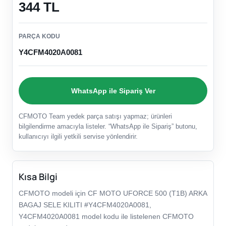
344 TL
PARÇA KODU
Y4CFM4020A0081
WhatsApp ile Sipariş Ver
CFMOTO Team yedek parça satışı yapmaz; ürünleri
bilgilendirme amacıyla listeler. “WhatsApp ile Sipariş” butonu,
kullanıcıyı ilgili yetkili servise yönlendirir.
Kısa Bilgi
CFMOTO modeli için CF MOTO UFORCE 500 (T1B) ARKA
BAGAJ SELE KILITI #Y4CFM4020A0081,
Y4CFM4020A0081 model kodu ile listelenen CFMOTO