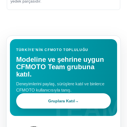
yedek parçasıdır.
TÜRKIYE'NIN CFMOTO TOPLULUĞU
Modeline ve şehrine uygun
CFMOTO Team grubuna
katıl.
Deneyimlerini paylaş, sürüşlere katıl ve binlerce
CFMOTO kullanıcısıyla tanış.
Gruplara Katıl
→