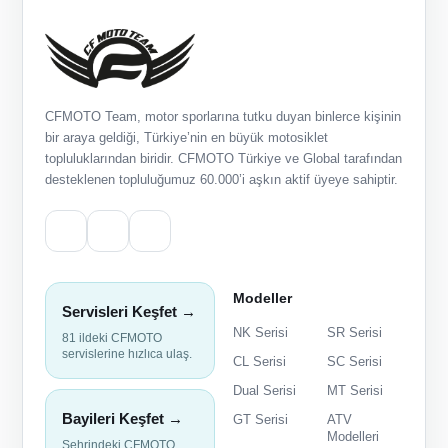
CFMOTO Team, motor sporlarına tutku duyan binlerce kişinin
bir araya geldiği, Türkiye’nin en büyük motosiklet
topluluklarından biridir. CFMOTO Türkiye ve Global tarafından
desteklenen topluluğumuz 60.000’i aşkın aktif üyeye sahiptir.
Modeller
Servisleri Keşfet →
NK Serisi
SR Serisi
81 ildeki CFMOTO
servislerine hızlıca ulaş.
CL Serisi
SC Serisi
Dual Serisi
MT Serisi
Bayileri Keşfet →
GT Serisi
ATV
Modelleri
Şehrindeki CFMOTO