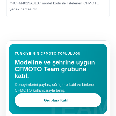
Y4CFM4019A0187 model kodu ile listelenen CFMOTO
yedek parçasıdır.
TÜRKIYE'NIN CFMOTO TOPLULUĞU
Modeline ve şehrine uygun
CFMOTO Team grubuna
katıl.
Deneyimlerini paylaş, sürüşlere katıl ve binlerce
CFMOTO kullanıcısıyla tanış.
Gruplara Katıl
→