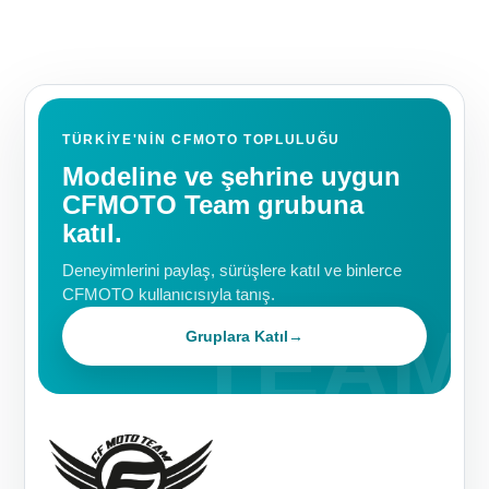
TÜRKIYE'NIN CFMOTO TOPLULUĞU
Modeline ve şehrine uygun
CFMOTO Team grubuna
katıl.
Deneyimlerini paylaş, sürüşlere katıl ve binlerce
CFMOTO kullanıcısıyla tanış.
Gruplara Katıl
→