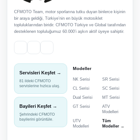
CFMOTO Team, motor sporlarına tutku duyan binlerce kişinin
bir araya geldiği, Türkiye’nin en büyük motosiklet
topluluklarından biridir. CFMOTO Türkiye ve Global tarafından
desteklenen topluluğumuz 60.000’i aşkın aktif üyeye sahiptir.
Modeller
Servisleri Keşfet →
NK Serisi
SR Serisi
81 ildeki CFMOTO
servislerine hızlıca ulaş.
CL Serisi
SC Serisi
Dual Serisi
MT Serisi
Bayileri Keşfet →
GT Serisi
ATV
Modelleri
Şehrindeki CFMOTO
bayilerini görüntüle.
UTV
Tüm
Modelleri
Modeller →